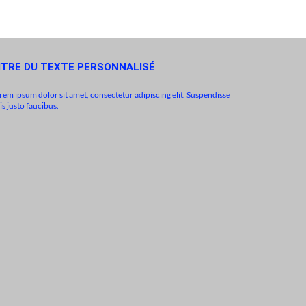
ITRE DU TEXTE PERSONNALISÉ
rem ipsum dolor sit amet, consectetur adipiscing elit. Suspendisse
is justo faucibus.