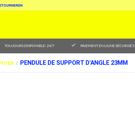
ETOURNEREN
k
check
TOUJOURS DISPONIBLE: 24/7
PAIEMENT EN LIGNE SÉCURISÉ E
PENDULE DE SUPPORT D'ANGLE 23MM
POTEN
/