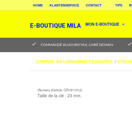
HOME
KLANTENSERVICE
CONTACT
TIPS
R
MON E-BOUTIQUE
E-BOUTIQUE MILA
check
chec
COMMANDÉ AUJOURD’HUI, LIVRÉ DEMAIN
CAMPER- EN CARAVANACCESSOIRES
/
STEUN
(Numéro d'article: OR1911012)
Taille de la clé : 23 mm.