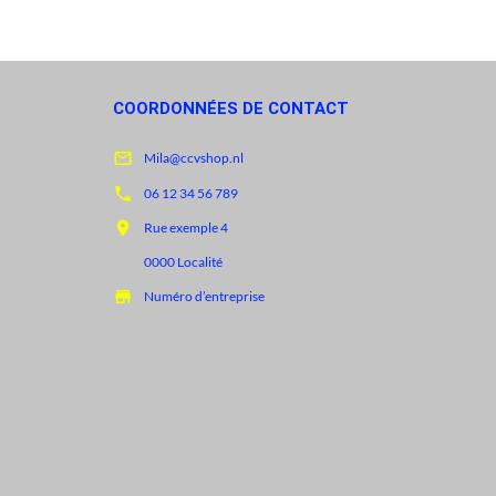
COORDONNÉES DE CONTACT

Mila@ccvshop.nl

06 12 34 56 789

Rue exemple 4
0000 Localité

Numéro d’entreprise