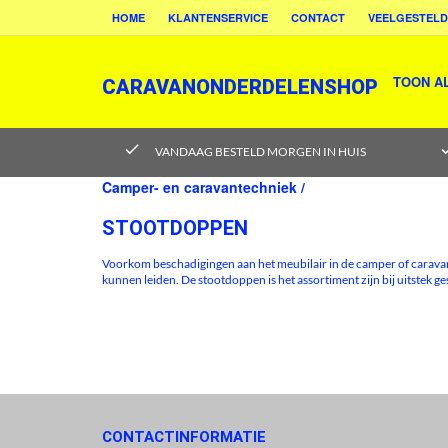
HOME
KLANTENSERVICE
CONTACT
VEELGESTELD
TOON A
CARAVANONDERDELENSHOP
check
ch
VANDAAG BESTELD MORGEN IN HUIS
Camper- en caravantechniek /
STOOTDOPPEN
Voorkom beschadigingen aan het meubilair in de camper of caravan
kunnen leiden. De stootdoppen is het assortiment zijn bij uitstek g
CONTACTINFORMATIE