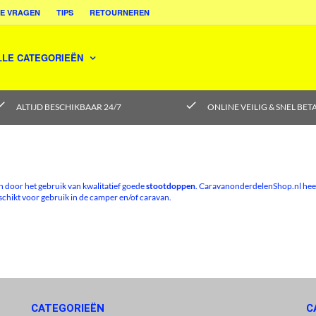
E VRAGEN
TIPS
RETOURNEREN
LLE CATEGORIEËN
eck
check
ALTIJD BESCHIKBAAR 24/7
ONLINE VEILIG & SNEL BET
 door het gebruik van kwalitatief goede
stootdoppen
. CaravanonderdelenShop.nl heeft 
eschikt voor gebruik in de camper en/of caravan.
CATEGORIEËN
C