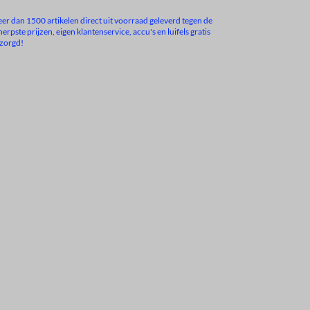
er dan 1500 artikelen direct uit voorraad geleverd tegen de
herpste prijzen, eigen klantenservice, accu's en luifels gratis
zorgd!