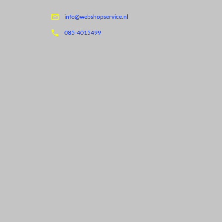

info@webshopservice.nl

085-4015499