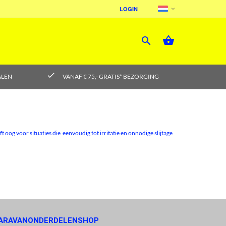
LOGIN



check
ALEN
VANAF € 75,- GRATIS* BEZORGING
oog voor situaties die eenvoudig tot irritatie en onnodige slijtage
ARAVANONDERDELENSHOP