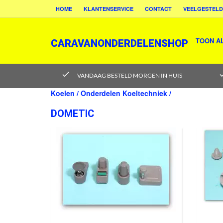
HOME
KLANTENSERVICE
CONTACT
VEELGESTELD
TOON A
CARAVANONDERDELENSHOP
check
ch
VANDAAG BESTELD MORGEN IN HUIS
Koelen /
Onderdelen Koeltechniek /
DOMETIC