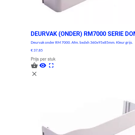
DEURVAK (ONDER) RM7000 SERIE DO
Deurvak onder RM 7000. Afm. bxdxh 360x95x85mm. Kleur grijs.
€ 37,85
Prijs per stuk



