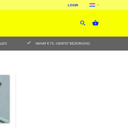
LOGIN



check
ALEN
VANAF € 75,- GRATIS* BEZORGING