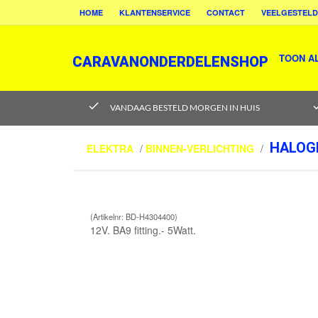
HOME
KLANTENSERVICE
CONTACT
VEELGESTELD
TOON A
CARAVANONDERDELENSHOP
check
ch
VANDAAG BESTELD MORGEN IN HUIS
HALOG
ELEKTRA
/
BINNEN-VERLICHTING
/
(Artikelnr: BD-H4304400)
12V. BA9 fitting.- 5Watt.