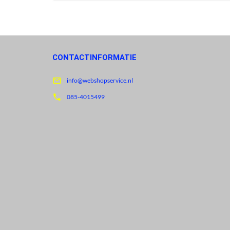
CONTACTINFORMATIE

info@webshopservice.nl

085-4015499