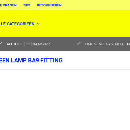
E VRAGEN
TIPS
RETOURNEREN
LLE CATEGORIEËN
eck
check
ALTIJD BESCHIKBAAR 24/7
ONLINE VEILIG & SNEL BET
EEN LAMP BA9 FITTING