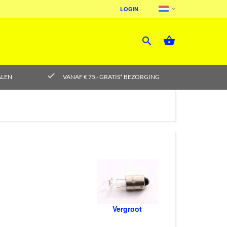
LOGIN



check
ALEN
VANAF € 75,- GRATIS* BEZORGING
Vergroot