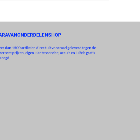
ARAVANONDERDELENSHOP
er dan 1500 artikelen direct uit voorraad geleverd tegen de
herpste prijzen, eigen klantenservice, accu's en luifels gratis
zorgd!