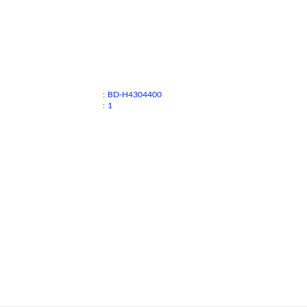
:
BD-H4304400
:
1